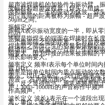
超声波焊接机的加热件为振动臂。
变幅杆和超声波模具（焊头）组成
缩和膨胀。产生的振动为纵波。焊
始位置间的距离被称为振幅
-
超声波
50μm
之间。
振幅定义
振幅
A
表示振动宽度的一半，即从零
[µm]
振幅是指焊头的端面在焊接时在长
一个最高端之间的距离。它对超声
焊接面之间所产生的热量和振幅的
幅增加一点或减少一点所产生的影
响要大，因为焊接的结果被振幅的
增长影响要大。
·
·
频率定义
频率
f
表示每个单位时间内
兹
[Hz]
频率是指
单位时间内质点振动的次
表示，以
Hz
为单位，
我们把频率高
声波”
。在声频范围内，声波的频率
锐，反之显得低沉。通常将频率低
声；
300
～
1000Hz
的声音称作中频声
作高频声。
·
波长定义
波长
λ
表示在一个波段出现
离。单位：毫米
[mm]